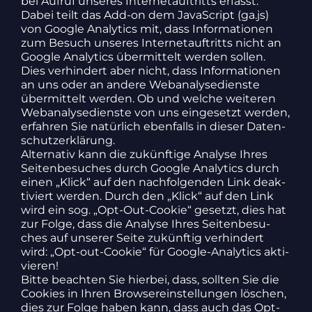
bei Aufruf unseres Inter­net­auf­tritts erfasst.
Dabei teilt das Add-on dem Java­Script (ga.js)
von Google Analy­tics mit, dass Infor­ma­tionen
zum Besuch unseres Inter­net­auf­tritts nicht an
Google Analy­tics über­mit­telt werden sollen.
Dies verhin­dert aber nicht, dass Infor­ma­tionen
an uns oder an andere Webana­ly­se­dienste
über­mit­telt werden. Ob und welche weiteren
Webana­ly­se­dienste von uns einge­setzt werden,
erfahren Sie natür­lich eben­falls in dieser Daten­
schutz­er­klä­rung.
Alter­nativ kann die zukünf­tige Analyse Ihres
Seiten­be­su­ches durch Google Analy­tics durch
einen „Klick“ auf den nach­fol­genden Link deak­
ti­viert werden. Durch den „Klick“ auf den Link
wird ein sog. „Opt-Out-Cookie“ gesetzt, dies hat
zur Folge, dass die Analyse Ihres Seiten­be­su­
ches auf unserer Seite zukünftig verhin­dert
wird: „Opt-out-Cookie“ für Google-Analy­tics akti­
vieren!
Bitte beachten Sie hierbei, dass, sollten Sie die
Cookies in Ihren Brow­ser­ein­stel­lungen löschen,
dies zur Folge haben kann, dass auch das Opt-