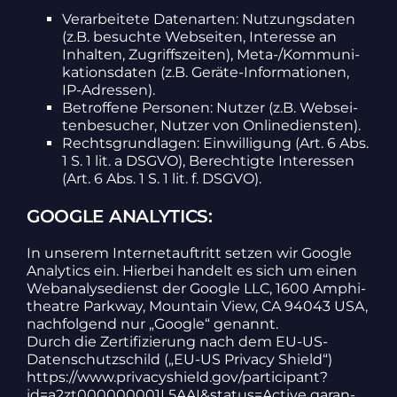
Verar­bei­tete Daten­arten: Nutzungs­daten
(z.B. besuchte Webseiten, Inter­esse an
Inhalten, Zugriffs­zeiten), Meta-/Kom­mu­ni­
ka­ti­ons­daten (z.B. Geräte-Infor­ma­tionen,
IP-Adressen).
Betrof­fene Personen: Nutzer (z.B. Websei­
ten­be­su­cher, Nutzer von Online­diensten).
Rechts­grund­lagen: Einwil­li­gung (Art. 6 Abs.
1 S. 1 lit. a DSGVO), Berech­tigte Inter­essen
(Art. 6 Abs. 1 S. 1 lit. f. DSGVO).
GOOGLE ANALYTICS:
In unserem Inter­net­auf­tritt setzen wir Google
Analy­tics ein. Hierbei handelt es sich um einen
Webana­ly­se­dienst der Google LLC, 1600 Amphi­
theatre Parkway, Moun­tain View, CA 94043 USA,
nach­fol­gend nur „Google“ genannt.
Durch die Zerti­fi­zie­rung nach dem EU-US-
Daten­schutz­schild („EU-US Privacy Shield“)
https://www.privacyshield.gov/participant?
id=a2zt000000001L5AAI&status=Active garan­