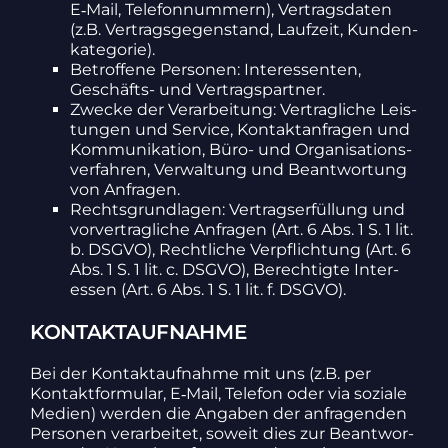
E‑Mail, Tele­fon­num­mern), Vertrags­daten
(z.B. Vertrags­ge­gen­stand, Lauf­zeit, Kunden­
ka­te­gorie).
Betrof­fene Personen: Inter­es­senten,
Geschäfts- und Vertrags­partner.
Zwecke der Verar­bei­tung: Vertrag­liche Leis­
tungen und Service, Kontakt­an­fragen und
Kommu­ni­ka­tion, Büro- und Orga­ni­sa­ti­ons­
ver­fahren, Verwal­tung und Beant­wor­tung
von Anfragen.
Rechts­grund­lagen: Vertrags­er­fül­lung und
vorver­trag­liche Anfragen (Art. 6 Abs. 1 S. 1 lit.
b. DSGVO), Recht­liche Verpflich­tung (Art. 6
Abs. 1 S. 1 lit. c. DSGVO), Berech­tigte Inter­
essen (Art. 6 Abs. 1 S. 1 lit. f. DSGVO).
KONTAKTAUFNAHME
Bei der Kontakt­auf­nahme mit uns (z.B. per
Kontakt­for­mular, E‑Mail, Telefon oder via soziale
Medien) werden die Angaben der anfra­genden
Personen verar­beitet, soweit dies zur Beant­wor­