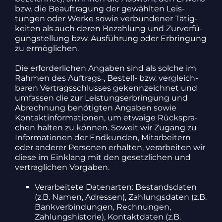
bzw. die Beauf­tra­gung der gewählten Leis­
tungen oder Werke sowie verbun­dener Tätig­
keiten als auch deren Bezah­lung und Zurver­fü­
gung­stel­lung bzw. Ausfüh­rung oder Erbrin­gung
zu ermög­li­chen.
Die erfor­der­li­chen Angaben sind als solche im
Rahmen des Auftrags‑, Bestell- bzw. vergleich­
baren Vertrags­schlusses gekenn­zeichnet und
umfassen die zur Leis­tungs­er­brin­gung und
Abrech­nung benö­tigten Angaben sowie
Kontakt­in­for­ma­tionen, um etwaige Rück­spra­
chen halten zu können. Soweit wir Zugang zu
Infor­ma­tionen der Endkunden, Mitar­bei­tern
oder anderer Personen erhalten, verar­beiten wir
diese im Einklang mit den gesetz­li­chen und
vertrag­li­chen Vorgaben.
Verar­bei­tete Daten­arten: Bestands­daten
(z.B. Namen, Adressen), Zahlungs­daten (z.B.
Bank­ver­bin­dungen, Rech­nungen,
Zahlungs­his­torie), Kontakt­daten (z.B.