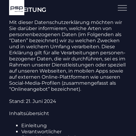
Zum
Inhalt
EINLEITUNG
springen
Mit dieser Daten­schutz­er­klä­rung möchten wir
Sie darüber infor­mieren, welche Arten von
perso­nen­be­zo­genen Daten (im Folgenden als
“Daten” bezeichnet) wir zu welchen Zwecken
und in welchem Umfang verar­beiten. Diese
Erklä­rung gilt für alle Verar­bei­tungen perso­nen­
be­zo­gener Daten, die wir durch­führen, sei es im
Rahmen unserer Dienst­leis­tungen oder speziell
auf unseren Webseiten, in mobilen Apps sowie
auf externen Online-Platt­formen wie unseren
Social-Media-Profilen (zusam­men­ge­fasst als
“Online­an­gebot” bezeichnet).
Stand: 21. Juni 2024
Inhalts­über­sicht
Einlei­tung
Verant­wort­li­cher