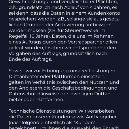
Gewähr­leis­tungs- und vergleich­barer Pflichten,
d.h., grund­sätz­lich nach Ablauf von 4 Jahren, es
sei denn, dass die Daten in einem Kunden­konto
gespei­chert werden, z.B., solange sie aus gesetz­
li­chen Gründen der Archi­vie­rung aufbe­wahrt
werden müssen (z.B. für Steu­er­zwecke im
Regel­fall 10 Jahre). Daten, die uns im Rahmen
eines Auftrags durch den Vertrags­partner offen­
ge­legt wurden, löschen wir entspre­chend den
Vorgaben des Auftrags, grund­sätz­lich nach
Ende des Auftrags.
Soweit wir zur Erbrin­gung unserer Leis­tungen
Dritt­an­bieter oder Platt­formen einsetzen,
gelten im Verhältnis zwischen den Nutzern und
den Anbie­tern die Geschäfts­be­din­gungen und
Daten­schutz­hin­weise der jewei­ligen Dritt­an­
bieter oder Platt­formen.
Tech­ni­sche Dienst­leis­tungen: Wir verar­beiten
die Daten unserer Kunden sowie Auftrag­geber
(nach­fol­gend einheit­lich als “Kunden”
bezeichnet), um ihnen die Auswahl, den Erwerb