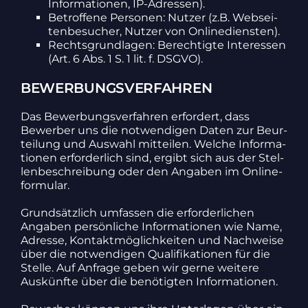
Infor­ma­tionen, IP-Adressen).
Betrof­fene Personen: Nutzer (z.B. Websei­
ten­be­su­cher, Nutzer von Online­diensten).
Rechts­grund­lagen: Berech­tigte Inter­essen
(Art. 6 Abs. 1 S. 1 lit. f. DSGVO).
BEWERBUNGSVERFAHREN
Das Bewer­bungs­ver­fahren erfor­dert, dass
Bewerber uns die notwen­digen Daten zur Beur­
tei­lung und Auswahl mitteilen. Welche Infor­ma­
tionen erfor­der­lich sind, ergibt sich aus der Stel­
len­be­schrei­bung oder den Angaben im Online­
for­mular.
Grund­sätz­lich umfassen die erfor­der­li­chen
Angaben persön­liche Infor­ma­tionen wie Name,
Adresse, Kontakt­mög­lich­keiten und Nach­weise
über die notwen­digen Quali­fi­ka­tionen für die
Stelle. Auf Anfrage geben wir gerne weitere
Auskünfte über die benö­tigten Infor­ma­tionen.