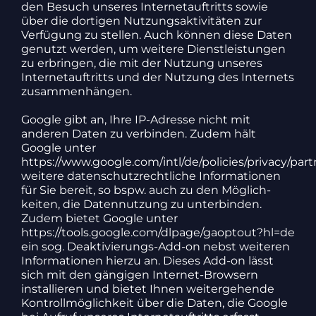
den Besuch unseres Inter­net­auf­tritts sowie
über die dortigen Nutzungs­ak­ti­vi­täten zur
Verfü­gung zu stellen. Auch können diese Daten
genutzt werden, um weitere Dienst­leis­tungen
zu erbringen, die mit der Nutzung unseres
Inter­net­auf­tritts und der Nutzung des Inter­nets
zusam­men­hängen.
Google gibt an, Ihre IP-Adresse nicht mit
anderen Daten zu verbinden. Zudem hält
Google unter
https://www.google.com/intl/de/policies/privacy/part
weitere daten­schutz­recht­liche Infor­ma­tionen
für Sie bereit, so bspw. auch zu den Möglich­
keiten, die Daten­nut­zung zu unter­binden.
Zudem bietet Google unter
https://tools.google.com/dlpage/gaoptout?hl=de
ein sog. Deak­ti­vie­rungs-Add-on nebst weiteren
Infor­ma­tionen hierzu an. Dieses Add-on lässt
sich mit den gängigen Internet-Brow­sern
instal­lieren und bietet Ihnen weiter­ge­hende
Kontroll­mög­lich­keit über die Daten, die Google