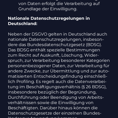
von Daten erfolgt die Verar­bei­tung auf
Grund­lage der Einwil­li­gung.
Natio­nale Daten­schutz­re­ge­lungen in
Deutsch­land:
Neben der DSGVO gelten in Deutsch­land auch
natio­nale Daten­schutz­re­ge­lungen, insbe­son­
dere das Bundes­da­ten­schutz­ge­setz (BDSG).
Das BDSG enthält spezi­elle Bestim­mungen
zum Recht auf Auskunft, Löschung, Wider­
spruch, zur Verar­bei­tung beson­derer Kate­go­rien
perso­nen­be­zo­gener Daten, zur Verar­bei­tung für
andere Zwecke, zur Über­mitt­lung und zur auto­
ma­ti­sierten Entschei­dungs­fin­dung einschließ­
lich Profiling. Es regelt auch die Daten­ver­ar­bei­
tung im Beschäf­ti­gungs­ver­hältnis (§ 26 BDSG),
insbe­son­dere bezüg­lich der Begrün­dung,
Durch­füh­rung oder Been­di­gung von Arbeits­
ver­hält­nissen sowie die Einwil­li­gung von
Beschäf­tigten. Darüber hinaus können die
Daten­schutz­ge­setze der einzelnen Bundes­