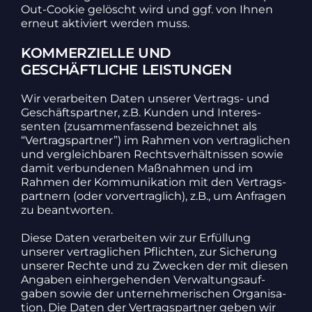
Out-Cookie gelöscht wird und ggf. von Ihnen
erneut akti­viert werden muss.
KOMMERZIELLE UND
GESCHÄFTLICHE LEISTUNGEN
Wir verar­beiten Daten unserer Vertrags- und
Geschäfts­partner, z.B. Kunden und Inter­es­
senten (zusam­men­fas­send bezeichnet als
“Vertrags­partner”) im Rahmen von vertrag­li­chen
und vergleich­baren Rechts­ver­hält­nissen sowie
damit verbun­denen Maßnahmen und im
Rahmen der Kommu­ni­ka­tion mit den Vertrags­
part­nern (oder vorver­trag­lich), z.B., um Anfragen
zu beant­worten.
Diese Daten verar­beiten wir zur Erfül­lung
unserer vertrag­li­chen Pflichten, zur Siche­rung
unserer Rechte und zu Zwecken der mit diesen
Angaben einher­ge­henden Verwal­tungs­auf­
gaben sowie der unter­neh­me­ri­schen Orga­ni­sa­
tion. Die Daten der Vertrags­partner geben wir