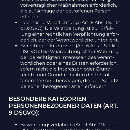
vorver­trag­li­cher Maßnahmen erfor­der­lich,
die auf Anfrage der betrof­fenen Person
erfolgen.
Recht­liche Verpflich­tung (Art. 6 Abs. 1 S. 1 lit.
c DSGVO): Die Verar­bei­tung ist zur Erfül­
lung einer recht­li­chen Verpflich­tung erfor­
der­lich, der der Verant­wort­liche unter­liegt.
Berech­tigte Inter­essen (Art. 6 Abs. 1 S. 1 lit. f
DSGVO): Die Verar­bei­tung ist zur Wahrung
der berech­tigten Inter­essen des Verant­
wort­li­chen oder eines Dritten erfor­der­lich,
sofern nicht die Inter­essen oder Grund­
rechte und Grund­frei­heiten der betrof­
fenen Person über­wiegen, die den Schutz
perso­nen­be­zo­gener Daten erfor­dern.
BESONDERE KATEGORIEN
PERSONENBEZOGENER DATEN (ART.
9 DSGVO):
Bewer­bungs­ver­fahren (Art. 9 Abs. 2 lit. b