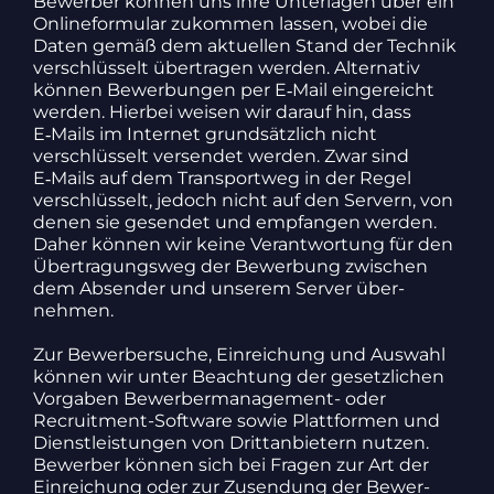
Bewerber können uns ihre Unter­lagen über ein
Online­for­mular zukommen lassen, wobei die
Daten gemäß dem aktu­ellen Stand der Technik
verschlüs­selt über­tragen werden. Alter­nativ
können Bewer­bungen per E‑Mail einge­reicht
werden. Hierbei weisen wir darauf hin, dass
E‑Mails im Internet grund­sätz­lich nicht
verschlüs­selt versendet werden. Zwar sind
E‑Mails auf dem Trans­portweg in der Regel
verschlüs­selt, jedoch nicht auf den Servern, von
denen sie gesendet und empfangen werden.
Daher können wir keine Verant­wor­tung für den
Über­tra­gungsweg der Bewer­bung zwischen
dem Absender und unserem Server über­
nehmen.
Zur Bewer­ber­suche, Einrei­chung und Auswahl
können wir unter Beach­tung der gesetz­li­chen
Vorgaben Bewer­ber­ma­nage­ment- oder
Recruit­ment-Soft­ware sowie Platt­formen und
Dienst­leis­tungen von Dritt­an­bie­tern nutzen.
Bewerber können sich bei Fragen zur Art der
Einrei­chung oder zur Zusen­dung der Bewer­