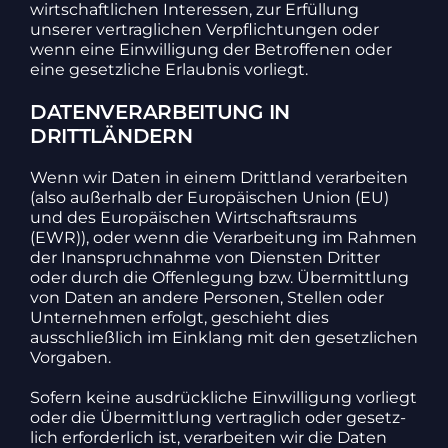
wirt­schaft­li­chen Inter­essen, zur Erfül­lung
unserer vertrag­li­chen Verpflich­tungen oder
wenn eine Einwil­li­gung der Betrof­fenen oder
eine gesetz­liche Erlaubnis vorliegt.
DATENVERARBEITUNG IN
DRITTLÄNDERN
Wenn wir Daten in einem Dritt­land verar­beiten
(also außer­halb der Euro­päi­schen Union (EU)
und des Euro­päi­schen Wirt­schafts­raums
(EWR)), oder wenn die Verar­bei­tung im Rahmen
der Inan­spruch­nahme von Diensten Dritter
oder durch die Offen­le­gung bzw. Über­mitt­lung
von Daten an andere Personen, Stellen oder
Unter­nehmen erfolgt, geschieht dies
ausschließ­lich im Einklang mit den gesetz­li­chen
Vorgaben.
Sofern keine ausdrück­liche Einwil­li­gung vorliegt
oder die Über­mitt­lung vertrag­lich oder gesetz­
lich erfor­der­lich ist, verar­beiten wir die Daten