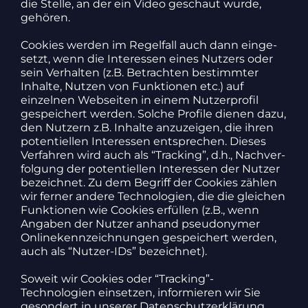
die Stelle, an der ein Video geschaut wurde,
gehören.
Cookies werden im Regel­fall auch dann einge­
setzt, wenn die Inter­essen eines Nutzers oder
sein Verhalten (z.B. Betrachten bestimmter
Inhalte, Nutzen von Funk­tionen etc.) auf
einzelnen Webseiten in einem Nutzer­profil
gespei­chert werden. Solche Profile dienen dazu,
den Nutzern z.B. Inhalte anzu­zeigen, die ihren
poten­ti­ellen Inter­essen entspre­chen. Dieses
Verfahren wird auch als “Tracking”, d.h., Nach­ver­
fol­gung der poten­ti­ellen Inter­essen der Nutzer
bezeichnet. Zu dem Begriff der Cookies zählen
wir ferner andere Tech­no­lo­gien, die die glei­chen
Funk­tionen wie Cookies erfüllen (z.B., wenn
Angaben der Nutzer anhand pseud­onymer
Online­kenn­zeich­nungen gespei­chert werden,
auch als “Nutzer-IDs” bezeichnet).
Soweit wir Cookies oder “Tracking”-
Technologien einsetzen, infor­mieren wir Sie
geson­dert in unserer Daten­schutz­er­klä­rung.