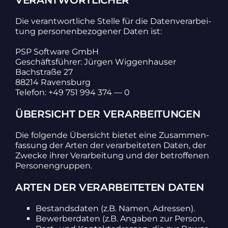
VERANTWORTLICHER
Die verant­wort­liche Stelle für die Daten­ver­ar­bei­
tung perso­nen­be­zo­gener Daten ist:
PSP Soft­ware GmbH
Geschäfts­führer: Jürgen Wiggen­hauser
Bach­straße 27
88214 Ravens­burg
Telefon: +49 751 994 374 — 0
ÜBERSICHT DER VERARBEITUNGEN
Die folgende Über­sicht bietet eine Zusam­men­
fas­sung der Arten der verar­bei­teten Daten, der
Zwecke ihrer Verar­bei­tung und der betrof­fenen
Perso­nen­gruppen.
ARTEN DER VERARBEITETEN DATEN
Bestands­daten (z.B. Namen, Adressen).
Bewer­ber­daten (z.B. Angaben zur Person,