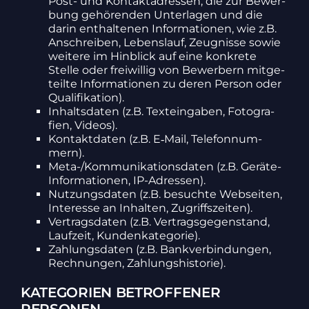
Post- und Kontakt­adressen, die zur Bewer­
bung gehö­renden Unter­lagen und die
darin enthal­tenen Infor­ma­tionen, wie z.B.
Anschreiben, Lebens­lauf, Zeug­nisse sowie
weitere im Hinblick auf eine konkrete
Stelle oder frei­willig von Bewer­bern mitge­
teilte Infor­ma­tionen zu deren Person oder
Quali­fi­ka­tion).
Inhalts­daten (z.B. Text­ein­gaben, Foto­gra­
fien, Videos).
Kontakt­daten (z.B. E‑Mail, Tele­fon­num­
mern).
Meta-/Kom­mu­ni­ka­ti­ons­daten (z.B. Geräte-
Infor­ma­tionen, IP-Adressen).
Nutzungs­daten (z.B. besuchte Webseiten,
Inter­esse an Inhalten, Zugriffs­zeiten).
Vertrags­daten (z.B. Vertrags­ge­gen­stand,
Lauf­zeit, Kunden­ka­te­gorie).
Zahlungs­daten (z.B. Bank­ver­bin­dungen,
Rech­nungen, Zahlungs­his­torie).
KATEGORIEN BETROFFENER