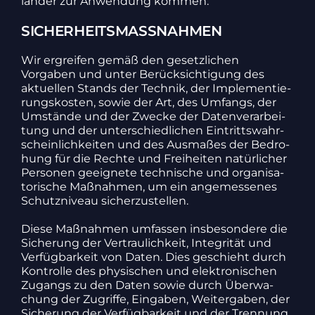
länder zur Anwen­dung kommen.
SICHERHEITSMASSNAHMEN
Wir ergreifen gemäß den gesetz­li­chen
Vorgaben und unter Berück­sich­ti­gung des
aktu­ellen Stands der Technik, der Imple­men­tie­
rungs­kosten, sowie der Art, des Umfangs, der
Umstände und der Zwecke der Daten­ver­ar­bei­
tung und der unter­schied­li­chen Eintritts­wahr­
schein­lich­keiten und des Ausmaßes der Bedro­
hung für die Rechte und Frei­heiten natür­li­cher
Personen geeig­nete tech­ni­sche und orga­ni­sa­
to­ri­sche Maßnahmen, um ein ange­mes­senes
Schutz­ni­veau sicher­zu­stellen.
Diese Maßnahmen umfassen insbe­son­dere die
Siche­rung der Vertrau­lich­keit, Inte­grität und
Verfüg­bar­keit von Daten. Dies geschieht durch
Kontrolle des physi­schen und elek­tro­ni­schen
Zugangs zu den Daten sowie durch Über­wa­
chung der Zugriffe, Eingaben, Weiter­gaben, der
Siche­rung der Verfüg­bar­keit und der Tren­nung