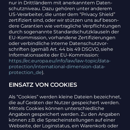
nur in Dritt­län­dern mit aner­kanntem Daten­
schutz­ni­veau. Dazu gehören unter anderem
US-Verar­beiter, die unter dem “Privacy Shield”
zerti­fi­ziert sind, oder wir stützen uns auf beson­
dere Garan­tien wie vertrag­liche Verpflich­tungen
durch soge­nannte Stan­dard­schutz­klau­seln der
EU-Kommis­sion, vorhan­dene Zerti­fi­zie­rungen
oder verbind­liche interne Daten­schutz­vor­
schriften (gemäß Art. 44 bis 49 DSGVO, siehe
Infor­ma­ti­ons­seite der EU-Kommis­sion:
https://ec.europa.eu/info/law/law-topic/data-
protection/international-dimension-data-
protection_de
).
EINSATZ VON COOKIES
Als “Cookies“ werden kleine Dateien bezeichnet,
die auf Geräten der Nutzer gespei­chert werden.
Mittels Cookies können unter­schied­liche
Angaben gespei­chert werden. Zu den Angaben
können z.B. die Sprach­ein­stel­lungen auf einer
Webseite, der Login­status, ein Waren­korb oder