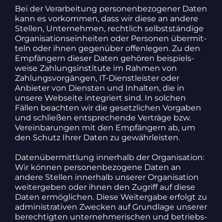
Bei der Verar­bei­tung perso­nen­be­zo­gener Daten
kann es vorkommen, dass wir diese an andere
Stellen, Unter­nehmen, recht­lich selbst­stän­dige
Orga­ni­sa­ti­ons­ein­heiten oder Personen über­mit­
teln oder ihnen gegen­über offen­legen. Zu den
Empfän­gern dieser Daten gehören beispiels­
weise Zahlungs­in­sti­tute im Rahmen von
Zahlungs­vor­gängen, IT-Dienst­leister oder
Anbieter von Diensten und Inhalten, die in
unsere Webseite inte­griert sind. In solchen
Fällen beachten wir die gesetz­li­chen Vorgaben
und schließen entspre­chende Verträge bzw.
Verein­ba­rungen mit den Empfän­gern ab, um
den Schutz Ihrer Daten zu gewähr­leisten.
Daten­über­mitt­lung inner­halb der Orga­ni­sa­tion:
Wir können perso­nen­be­zo­gene Daten an
andere Stellen inner­halb unserer Orga­ni­sa­tion
weiter­geben oder ihnen den Zugriff auf diese
Daten ermög­li­chen. Diese Weiter­gabe erfolgt zu
admi­nis­tra­tiven Zwecken auf Grund­lage unserer
berech­tigten unter­neh­me­ri­schen und betriebs­