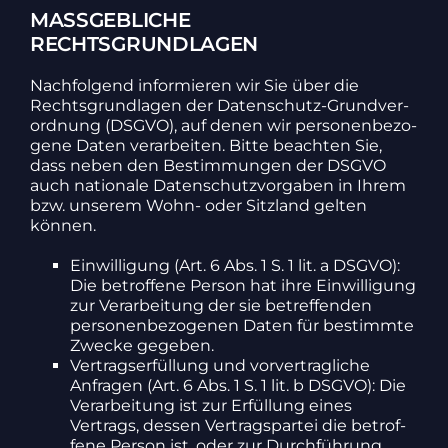
MASSGEBLICHE R
ECHTSGRUNDLAGEN
Nach­fol­gend infor­mieren wir Sie über die
Rechts­grund­lagen der Daten­schutz-Grund­ver­
ord­nung (DSGVO), auf denen wir perso­nen­be­zo­
gene Daten verar­beiten. Bitte beachten Sie,
dass neben den Bestim­mungen der DSGVO
auch natio­nale Daten­schutz­vor­gaben in Ihrem
bzw. unserem Wohn- oder Sitz­land gelten
können.
Einwil­li­gung (Art. 6 Abs. 1 S. 1 lit. a DSGVO):
Die betrof­fene Person hat ihre Einwil­li­gung
zur Verar­bei­tung der sie betref­fenden
perso­nen­be­zo­genen Daten für bestimmte
Zwecke gegeben.
Vertrags­er­fül­lung und vorver­trag­liche
Anfragen (Art. 6 Abs. 1 S. 1 lit. b DSGVO): Die
Verar­bei­tung ist zur Erfül­lung eines
Vertrags, dessen Vertrags­partei die betrof­
fene Person ist, oder zur Durch­füh­rung