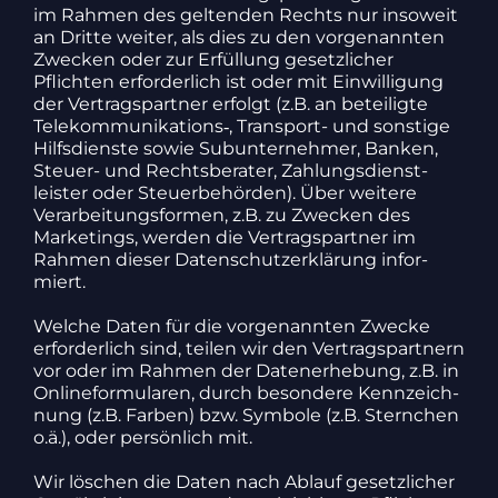
im Rahmen des geltenden Rechts nur inso­weit
an Dritte weiter, als dies zu den vorge­nannten
Zwecken oder zur Erfül­lung gesetz­li­cher
Pflichten erfor­der­lich ist oder mit Einwil­li­gung
der Vertrags­partner erfolgt (z.B. an betei­ligte
Telekommunikations‑, Trans­port- und sons­tige
Hilfs­dienste sowie Subun­ter­nehmer, Banken,
Steuer- und Rechts­be­rater, Zahlungs­dienst­
leister oder Steu­er­be­hörden). Über weitere
Verar­bei­tungs­formen, z.B. zu Zwecken des
Marke­tings, werden die Vertrags­partner im
Rahmen dieser Daten­schutz­er­klä­rung infor­
miert.
Welche Daten für die vorge­nannten Zwecke
erfor­der­lich sind, teilen wir den Vertrags­part­nern
vor oder im Rahmen der Daten­er­he­bung, z.B. in
Online­for­mu­laren, durch beson­dere Kenn­zeich­
nung (z.B. Farben) bzw. Symbole (z.B. Stern­chen
o.ä.), oder persön­lich mit.
Wir löschen die Daten nach Ablauf gesetz­li­cher