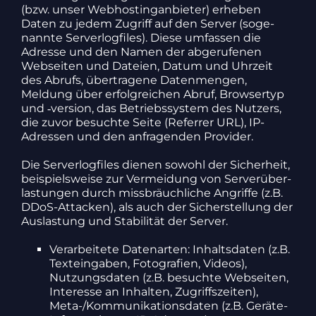
(bzw. unser Webhos­tin­g­an­bieter) erheben
Daten zu jedem Zugriff auf den Server (soge­
nannte Server­log­files). Diese umfassen die
Adresse und den Namen der abge­ru­fenen
Webseiten und Dateien, Datum und Uhrzeit
des Abrufs, über­tra­gene Daten­mengen,
Meldung über erfolg­rei­chen Abruf, Brow­sertyp
und ‑version, das Betriebs­system des Nutzers,
die zuvor besuchte Seite (Referrer URL), IP-
Adressen und den anfra­genden Provider.
Die Server­log­files dienen sowohl der Sicher­heit,
beispiels­weise zur Vermei­dung von Server­über­
las­tungen durch miss­bräuch­liche Angriffe (z.B.
DDoS-Atta­cken), als auch der Sicher­stel­lung der
Auslas­tung und Stabi­lität der Server.
Verar­bei­tete Daten­arten: Inhalts­daten (z.B.
Text­ein­gaben, Foto­gra­fien, Videos),
Nutzungs­daten (z.B. besuchte Webseiten,
Inter­esse an Inhalten, Zugriffs­zeiten),
Meta-/Kom­mu­ni­ka­ti­ons­daten (z.B. Geräte-