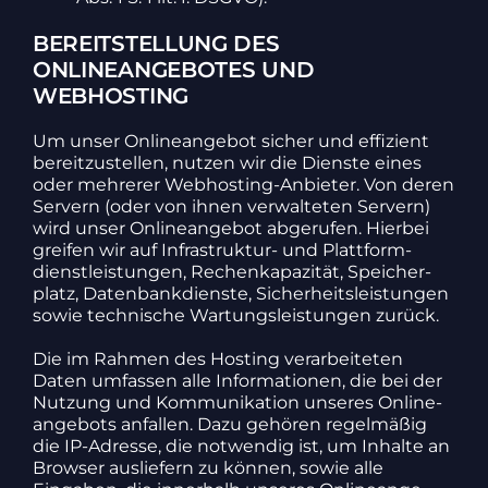
BEREITSTELLUNG DES
ONLINEANGEBOTES UND
WEBHOSTING
Um unser Online­an­gebot sicher und effi­zient
bereit­zu­stellen, nutzen wir die Dienste eines
oder mehrerer Webhos­ting-Anbieter. Von deren
Servern (oder von ihnen verwal­teten Servern)
wird unser Online­an­gebot abge­rufen. Hierbei
greifen wir auf Infra­struktur- und Platt­form­
dienst­leis­tungen, Rechen­ka­pa­zität, Spei­cher­
platz, Daten­bank­dienste, Sicher­heits­leis­tungen
sowie tech­ni­sche Wartungs­leis­tungen zurück.
Die im Rahmen des Hosting verar­bei­teten
Daten umfassen alle Infor­ma­tionen, die bei der
Nutzung und Kommu­ni­ka­tion unseres Online­
an­ge­bots anfallen. Dazu gehören regel­mäßig
die IP-Adresse, die notwendig ist, um Inhalte an
Browser auslie­fern zu können, sowie alle