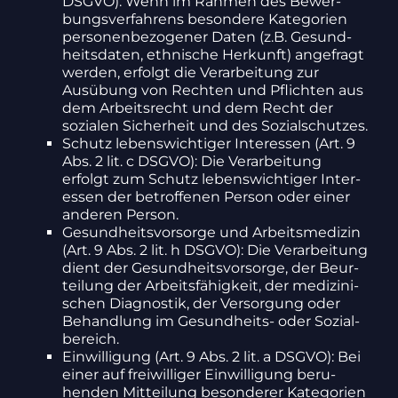
DSGVO): Wenn im Rahmen des Bewer­
bungs­ver­fah­rens beson­dere Kate­go­rien
perso­nen­be­zo­gener Daten (z.B. Gesund­
heits­daten, ethni­sche Herkunft) ange­fragt
werden, erfolgt die Verar­bei­tung zur
Ausübung von Rechten und Pflichten aus
dem Arbeits­recht und dem Recht der
sozialen Sicher­heit und des Sozi­al­schutzes.
Schutz lebens­wich­tiger Inter­essen (Art. 9
Abs. 2 lit. c DSGVO): Die Verar­bei­tung
erfolgt zum Schutz lebens­wich­tiger Inter­
essen der betrof­fenen Person oder einer
anderen Person.
Gesund­heits­vor­sorge und Arbeits­me­dizin
(Art. 9 Abs. 2 lit. h DSGVO): Die Verar­bei­tung
dient der Gesund­heits­vor­sorge, der Beur­
tei­lung der Arbeits­fä­hig­keit, der medi­zi­ni­
schen Diagnostik, der Versor­gung oder
Behand­lung im Gesund­heits- oder Sozi­al­
be­reich.
Einwil­li­gung (Art. 9 Abs. 2 lit. a DSGVO): Bei
einer auf frei­wil­liger Einwil­li­gung beru­
henden Mittei­lung beson­derer Kate­go­rien