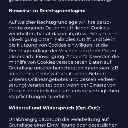
Hinweise zu Rechts­grund­lagen:
Auf welcher Rechts­grund­lage wir Ihre perso­
nen­be­zo­genen Daten mit Hilfe von Cookies
verar­beiten, hängt davon ab, ob wir Sie um eine
Einwil­li­gung bitten. Falls dies zutrifft und Sie in
die Nutzung von Cookies einwil­ligen, ist die
Rechts­grund­lage der Verar­bei­tung Ihrer Daten
die erklärte Einwil­li­gung. Andern­falls werden die
mithilfe von Cookies verar­bei­teten Daten auf
Grund­lage unserer berech­tigten Inter­essen (z.B.
an einem betriebs­wirt­schaft­li­chen Betrieb
unseres Online­an­ge­botes und dessen Verbes­
se­rung) verar­beitet oder, wenn der Einsatz von
Cookies erfor­der­lich ist, um unsere vertrag­li­chen
Verpflich­tungen zu erfüllen.
Widerruf und Wider­spruch (Opt-Out):
Unab­hängig davon, ob die Verar­bei­tung auf
Grund­lage einer Einwil­li­gung oder gesetz­li­chen