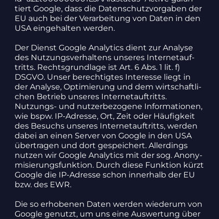
tiert Google, dass die Daten­schutz­vor­gaben der
EU auch bei der Verar­bei­tung von Daten in den
USA einge­halten werden.
Der Dienst Google Analy­tics dient zur Analyse
des Nutzungs­ver­hal­tens unseres Inter­net­auf­
tritts. Rechts­grund­lage ist Art. 6 Abs. 1 lit. f)
DSGVO. Unser berech­tigtes Inter­esse liegt in
der Analyse, Opti­mie­rung und dem wirt­schaft­li­
chen Betrieb unseres Inter­net­auf­tritts.
Nutzungs- und nutzer­be­zo­gene Infor­ma­tionen,
wie bspw. IP-Adresse, Ort, Zeit oder Häufig­keit
des Besuchs unseres Inter­net­auf­tritts, werden
dabei an einen Server von Google in den USA
über­tragen und dort gespei­chert. Aller­dings
nutzen wir Google Analy­tics mit der sog. Anony­
mi­sie­rungs­funk­tion. Durch diese Funk­tion kürzt
Google die IP-Adresse schon inner­halb der EU
bzw. des EWR.
Die so erho­benen Daten werden wiederum von
Google genutzt, um uns eine Auswer­tung über