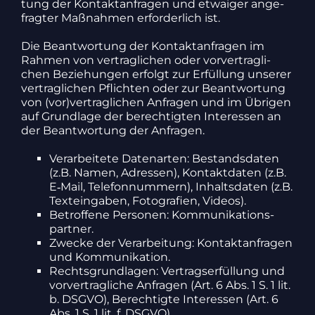
tung der Kontakt­an­fragen und etwa­iger ange­
fragter Maßnahmen erfor­der­lich ist.
Die Beant­wor­tung der Kontakt­an­fragen im
Rahmen von vertrag­li­chen oder vorver­trag­li­
chen Bezie­hungen erfolgt zur Erfül­lung unserer
vertrag­li­chen Pflichten oder zur Beant­wor­tung
von (vor)vertraglichen Anfragen und im Übrigen
auf Grund­lage der berech­tigten Inter­essen an
der Beant­wor­tung der Anfragen.
Verar­bei­tete Daten­arten: Bestands­daten
(z.B. Namen, Adressen), Kontakt­daten (z.B.
E‑Mail, Tele­fon­num­mern), Inhalts­daten (z.B.
Text­ein­gaben, Foto­gra­fien, Videos).
Betrof­fene Personen: Kommu­ni­ka­ti­ons­
partner.
Zwecke der Verar­bei­tung: Kontakt­an­fragen
und Kommu­ni­ka­tion.
Rechts­grund­lagen: Vertrags­er­fül­lung und
vorver­trag­liche Anfragen (Art. 6 Abs. 1 S. 1 lit.
b. DSGVO), Berech­tigte Inter­essen (Art. 6
Abs. 1 S. 1 lit. f. DSGVO).