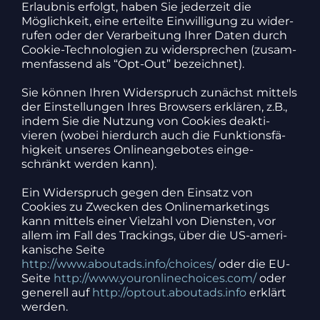
Erlaubnis erfolgt, haben Sie jeder­zeit die
Möglich­keit, eine erteilte Einwil­li­gung zu wider­
rufen oder der Verar­bei­tung Ihrer Daten durch
Cookie-Tech­no­lo­gien zu wider­spre­chen (zusam­
men­fas­send als “Opt-Out” bezeichnet).
Sie können Ihren Wider­spruch zunächst mittels
der Einstel­lungen Ihres Brow­sers erklären, z.B.,
indem Sie die Nutzung von Cookies deak­ti­
vieren (wobei hier­durch auch die Funk­ti­ons­fä­
hig­keit unseres Online­an­ge­botes einge­
schränkt werden kann).
Ein Wider­spruch gegen den Einsatz von
Cookies zu Zwecken des Online­mar­ke­tings
kann mittels einer Viel­zahl von Diensten, vor
allem im Fall des Trackings, über die US-ameri­
ka­ni­sche Seite
http://www.aboutads.info/choices/
oder die EU-
Seite
http://www.youronlinechoices.com/
oder
gene­rell auf
http://optout.aboutads.info
erklärt
werden.