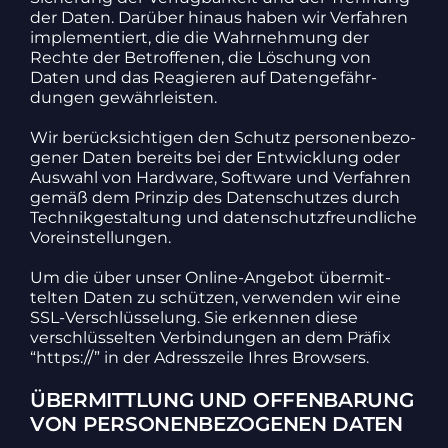
der Daten. Darüber hinaus haben wir Verfahren
imple­men­tiert, die die Wahr­neh­mung der
Rechte der Betrof­fenen, die Löschung von
Daten und das Reagieren auf Daten­ge­fähr­
dungen gewähr­leisten.
Wir berück­sich­tigen den Schutz perso­nen­be­zo­
gener Daten bereits bei der Entwick­lung oder
Auswahl von Hard­ware, Soft­ware und Verfahren
gemäß dem Prinzip des Daten­schutzes durch
Tech­nik­ge­stal­tung und daten­schutz­freund­liche
Vorein­stel­lungen.
Um die über unser Online-Angebot über­mit­
telten Daten zu schützen, verwenden wir eine
SSL-Verschlüs­se­lung. Sie erkennen diese
verschlüs­selten Verbin­dungen an dem Präfix
“https://” in der Adress­zeile Ihres Brow­sers.
ÜBERMITTLUNG UND OFFENBARUNG
VON PERSONENBEZOGENEN DATEN