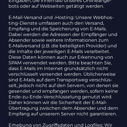
Eingaben, die inner­halb unseres Online­an­ge­
bots oder auf Webseiten getä­tigt werden.
E‑Mail-Versand und ‑Hosting: Unsere Webhos­
ting-Dienste umfassen auch den Versand,
Empfang und die Spei­che­rung von E‑Mails.
Dabei werden die Adressen der Empfänger und
Absender sowie weitere Infor­ma­tionen zum
E‑Mailversand (z.B. die betei­ligten Provider) und
die Inhalte der jewei­ligen E‑Mails verar­beitet.
Diese Daten können auch zur Erken­nung von
SPAM verwendet werden. Bitte beachten Sie,
dass E‑Mails im Internet grund­sätz­lich nicht
verschlüs­selt versendet werden. Übli­cher­weise
sind E‑Mails auf dem Trans­portweg verschlüs­
selt, jedoch nicht auf den Servern, von denen sie
gesendet und empfangen werden, sofern keine
Ende-zu-Ende-Verschlüs­se­lung genutzt wird.
Daher können wir die Sicher­heit der E‑Mail-
Über­tra­gung zwischen dem Absender und dem
Empfang auf unserem Server nicht garan­tieren.
Erhe­bung von Zugriffs­daten und Logfiles: Wir