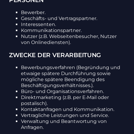
PERSONEN
Bewerber.
Geschäfts- und Vertrags­partner.
Inter­es­senten.
Kommu­ni­ka­ti­ons­partner.
Nutzer (z.B. Websei­ten­be­su­cher, Nutzer
von Online­diensten).
ZWECKE DER VERARBEITUNG
Bewer­bungs­ver­fahren (Begrün­dung und
etwaige spätere Durch­füh­rung sowie
mögliche spätere Been­di­gung des
Beschäf­ti­gungs­ver­hält­nisses.).
Büro- und Orga­ni­sa­ti­ons­ver­fahren.
Direkt­mar­ke­ting (z.B. per E‑Mail oder
posta­lisch).
Kontakt­an­fragen und Kommu­ni­ka­tion.
Vertrag­liche Leis­tungen und Service.
Verwal­tung und Beant­wor­tung von
Anfragen.