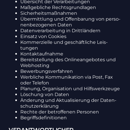
Über­sicht der Verar­bei­tungen
Maßgeb­liche Rechts­grund­lagen
Sicher­heits­maß­nahmen
Über­mitt­lung und Offen­ba­rung von perso­
nen­be­zo­genen Daten
Daten­ver­ar­bei­tung in Dritt­län­dern
Einsatz von Cookies
Kommer­zi­elle und geschäft­liche Leis­
tungen
Kontakt­auf­nahme
Bereit­stel­lung des Online­an­ge­botes und
Webhos­ting
Bewer­bungs­ver­fahren
Werb­liche Kommu­ni­ka­tion via Post, Fax
oder Telefon
Planung, Orga­ni­sa­tion und Hilfs­werk­zeuge
Löschung von Daten
Ände­rung und Aktua­li­sie­rung der Daten­
schutz­er­klä­rung
Rechte der betrof­fenen Personen
Begriffs­de­fi­ni­tionen