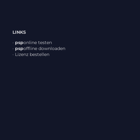
LINKS
·
psp
online testen
·
psp
offline down­loaden
·
Lizenz bestellen