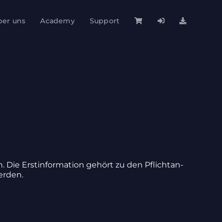
ber uns
Academy
Support
e Erst­in­for­ma­tion gehört zu den Pflicht­an­
erden.