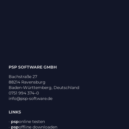
PSP SOFTWARE GMBH
Bach­straße 27
88214 Ravens­burg
Baden-Würt­tem­berg, Deutsch­land
0751 994 374–0
info@psp-software.de
LINKS
·
psp
online testen
·
psp
offline down­loaden