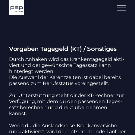
Zum
Inhalt
springen
Vorgaben Tagegeld (KT) / Sonstiges
Durch Anhaken wird das Kran­ken­ta­ge­geld akti­
viert und der gewünschte Tages­satz kann
hinter­legt werden.
Die Auswahl der Karenz­zeiten ist dabei bereits
passend zum Berufs­status vorein­ge­stellt.
Zur Unter­stüt­zung steht dir der KT-Rechner zur
Verfü­gung, mit dem du den passenden Tages­
satz berechnen und direkt über­nehmen
kannst.
Wenn du die Auslands­reise-Kran­ken­ver­si­che­
rung akti­vierst, wird der entspre­chende Tarif der