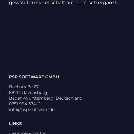
gewählten Gesell­schaft auto­ma­tisch ergänzt.
PSP SOFTWARE GMBH
Bach­straße 27
88214 Ravens­burg
Baden-Würt­tem­berg, Deutsch­land
0751 994 374–0
info@psp-software.de
LINKS
·
psp
online testen