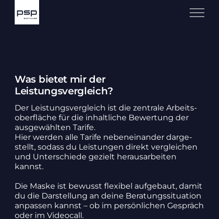
Zum
Inhalt
springen
Was bietet mir der
Leistungsvergleich?
Der Leis­tungs­ver­gleich ist die zentrale Arbeits­
ober­fläche für die inhalt­liche Bewer­tung der
ausge­wählten Tarife.
Hier werden alle Tarife neben­ein­ander darge­
stellt, sodass du Leis­tungen direkt verglei­chen
und Unter­schiede gezielt heraus­ar­beiten
kannst.
Die Maske ist bewusst flexibel aufge­baut, damit
du die Darstel­lung an deine Bera­tungs­si­tua­tion
anpassen kannst – ob im persön­li­chen Gespräch
oder im Video­call.