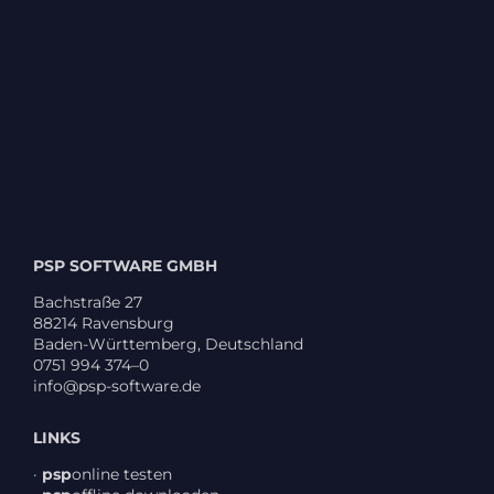
PSP SOFTWARE GMBH
Bach­straße 27
88214 Ravens­burg
Baden-Würt­tem­berg, Deutsch­land
0751 994 374–0
info@psp-software.de
LINKS
·
psp
online testen