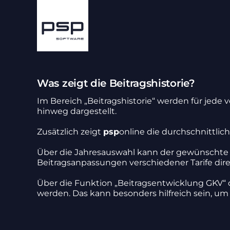
Zum
Inhalt
springen
Was zeigt die Beitragshistorie?
Im Bereich „Beitrags­his­torie“ werden für jede 
hinweg darge­stellt.
Zusätz­lich zeigt
psp
online die durch­schnitt­lich
Über die Jahres­aus­wahl kann der gewünschte Zei
Beitrags­an­pas­sungen verschie­dener Tarife dir
Über die Funk­tion „Beitrags­ent­wick­lung GKV“ o
werden. Das kann beson­ders hilf­reich sein, u