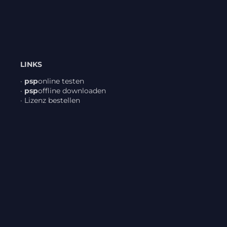
LINKS
·
psp
online testen
·
psp
offline down­loaden
·
Lizenz bestellen