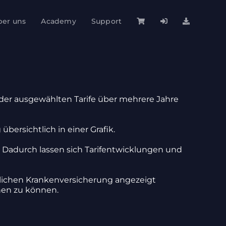
ber uns
Academy
Support
ge der ausge­wählten Tarife über mehrere Jahre
ber­sicht­lich in einer Grafik.
. Dadurch lassen sich Tarif­ent­wick­lungen und
­chen Kran­ken­ver­si­che­rung ange­zeigt
chen zu können.