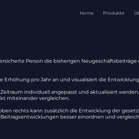
Home
Produkte
Ü
versi­cherte Person die bishe­rigen Neuge­schäfts­bei­trä
e Erhö­hung pro Jahr an und visua­li­siert die Entwick­lung ü
t­raum indi­vi­duell ange­passt und aktua­li­siert werden
ekt mitein­ander verglei­chen.
ben rechts kann zusätz­lich die Entwick­lung der gesetz­li
m Beitrags­ent­wick­lungen besser einordnen und verglei­