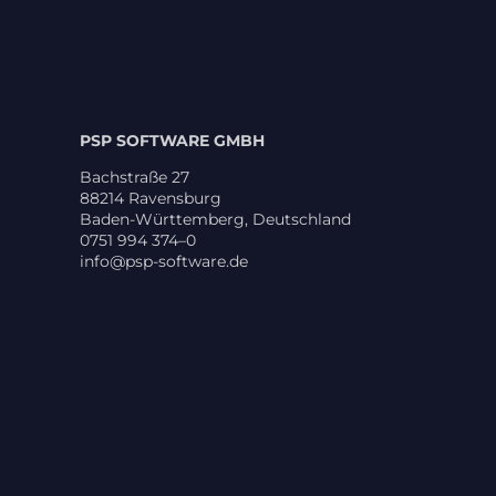
PSP SOFTWARE GMBH
Bach­straße 27
88214 Ravens­burg
Baden-Würt­tem­berg, Deutsch­land
0751 994 374–0
info@psp-software.de