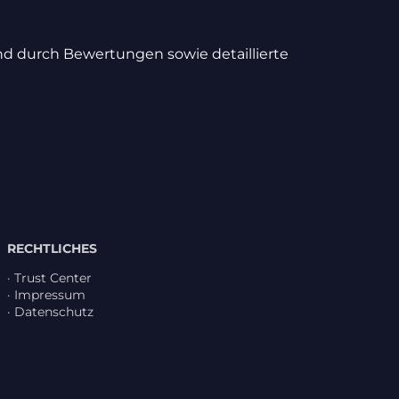
und durch Bewer­tungen sowie detail­lierte
RECHTLICHES
·
Trust Center
·
Impressum
·
Daten­schutz