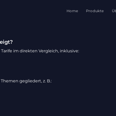
Home
Produkte
Ü
eigt?
rife im direkten Vergleich, inklu­sive:
Themen geglie­dert, z. B.: