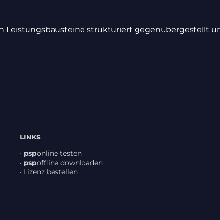
Leis­tungs­bau­steine struk­tu­riert gegen­über­ge­stellt 
LINKS
·
psp
online testen
·
psp
offline down­loaden
·
Lizenz bestellen