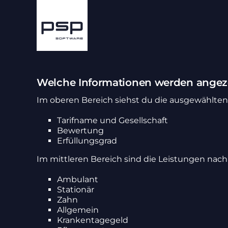
Zum
Inhalt
springen
Welche Informationen werden angez
Im oberen Bereich siehst du die ausge­wählten Ta
Tarif­name und Gesell­schaft
Bewer­tung
Erfül­lungs­grad
Im mitt­leren Bereich sind die Leis­tungen nach 
Ambu­lant
Stationär
Zahn
Allge­mein
Kran­ken­ta­ge­geld