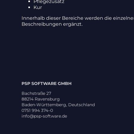
Pfle­ge­zu­satz
Kur
Inner­halb dieser Bereiche werden die einzelnen 
Beschrei­bungen ergänzt.
PSP SOFTWARE GMBH
Bach­straße 27
88214 Ravens­burg
Baden-Würt­tem­berg, Deutsch­land
0751 994 374–0
info@psp-software.de