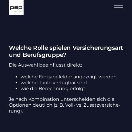
Zum
Inhalt
springen
Welche Rolle spielen Versicherungsart
und Berufsgruppe?
Die Auswahl beein­flusst direkt:
welche Einga­be­felder ange­zeigt werden
welche Tarife verfügbar sind
wie die Berech­nung erfolgt
Je nach Kombi­na­tion unter­scheiden sich die
Optionen deut­lich (z. B. Voll- vs. Zusatz­ver­si­che­
rung).