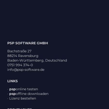
PSP SOFTWARE GMBH
Bach­straße 27
88214 Ravens­burg
Baden-Würt­tem­berg, Deutsch­land
0751 994 374–0
info@psp-software.de
LINKS
·
psp
online testen
·
psp
offline down­loaden
·
Lizenz bestellen